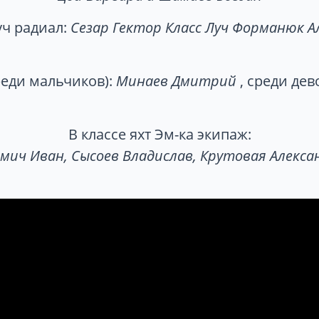
уч радиал:
Сезар Гектор Класс Луч Форманюк А
реди мальчиков):
Минаев Дмитрий
, среди дев
В классе яхт Эм-ка экипаж:
ьмич Иван, Сысоев Владислав, Крутовая Алекса