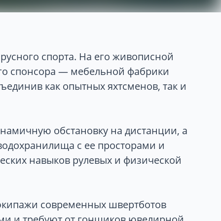
русного спорта. На его живописной
ого спонсора — мебельной фабрики
ъединив как опытных яхтсменов, так и
инамичную обстановку на дистанции, а
водохранилища с ее просторами и
еских навыков рулевых и физической
и экипажи современных швертботов
ями и требуют от гонщиков ювелирной