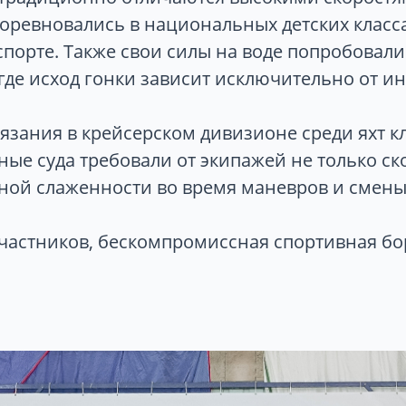
оревновались в национальных детских класса
порте. Также свои силы на воде попробовали
где исход гонки зависит исключительно от и
зания в крейсерском дивизионе среди яхт кла
ные суда требовали от экипажей не только с
ной слаженности во время маневров и смены 
участников, бескомпромиссная спортивная бо