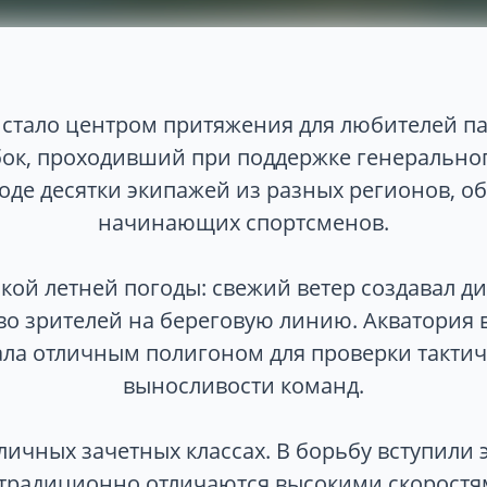
тало центром притяжения для любителей па
бок, проходивший при поддержке генеральн
оде десятки экипажей из разных регионов, об
начинающих спортсменов.
ской летней погоды: свежий ветер создавал д
во зрителей на береговую линию. Акватория 
ла отличным полигоном для проверки тактич
выносливости команд.
личных зачетных классах. В борьбу вступил
 традиционно отличаются высокими скорост