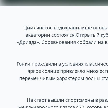
Цимлянское водохранилище вновь с
акватории состоялся Открытый ку
«Дриада». Соревнования собрали на в
Гонки проходили в условиях классиче
яркое солнце привлекло множест
переменчивым характером волны ста
На старт вышли спортсмены в раз
международного класса 420, которые