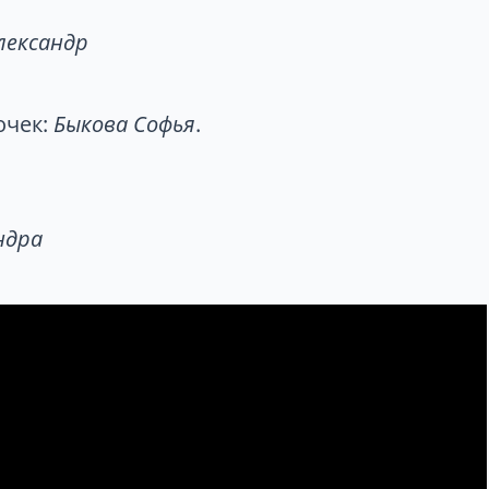
лександр
очек:
Быкова Софья
.
ндра