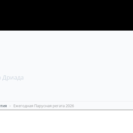
 Дриада
тия
Ежегодная Парусная регата 2026