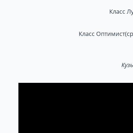
Класс Л
Класс Оптимист(с
Куз