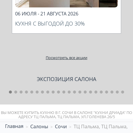
06 ИЮЛЯ - 21 АВГУСТА 2026
06
КУХНЯ С ВЫГОДОЙ ДО 30%
М
По
ко
Посмотреть все акции
ЭКСПОЗИЦИЯ САЛОНА
6
7
8
9
10
11
12
13
14
15
16
17
18
19
20
21
22
ВЫ МОЖЕТЕ КУПИТЬ КУХНЮ В Г. СОЧИ В САЛОНЕ "КУХНИ ДРИАДА" ПО
АДРЕСУ ТЦ ПАЛЬМА, ТЦ ПАЛЬМА, УЛ.ГОЛЕНЕВА 26/5
Главная
Салоны
Сочи
ТЦ Пальма, ТЦ Пальма, ул