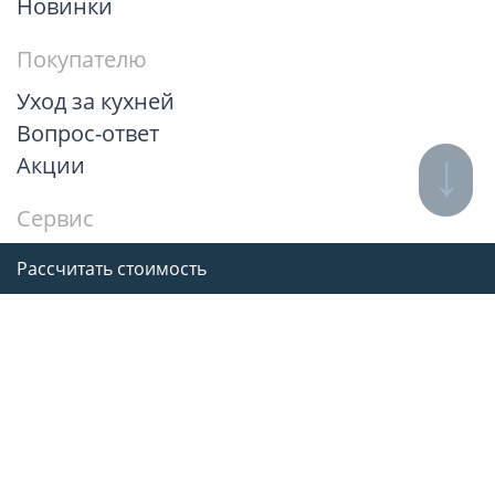
Новинки
Покупателю
Уход за кухней
Вопрос-ответ
Акции
Сервис
Рассчитать стоимость
Рассчитать стоимость
Гарантии
© 2012–2026
Дриада — официальный сайт
Выбрать разрешенные куки
|
Политика в отношении обработки
персональных данных