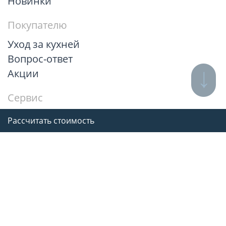
Новинки
Покупателю
Уход за кухней
Вопрос-ответ
Акции
Сервис
Рассчитать стоимость
Рассчитать стоимость
Гарантии
© 2012–2026
Дриада — официальный сайт
Выбрать разрешенные куки
|
Политика в отношении обработки
персональных данных